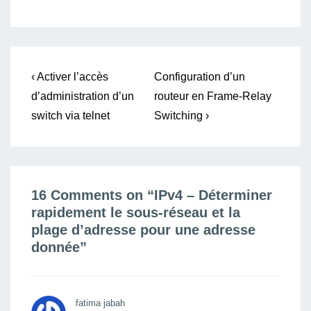
Navigation
Previous
Next
‹ Activer l’accès
Configuration d’un
Post
Post
de
d’administration d’un
routeur en Frame-Relay
is
is
switch via telnet
Switching ›
l’article
16 Comments on “
IPv4 – Déterminer
rapidement le sous-réseau et la
plage d’adresse pour une adresse
donnée
”
fatima jabah