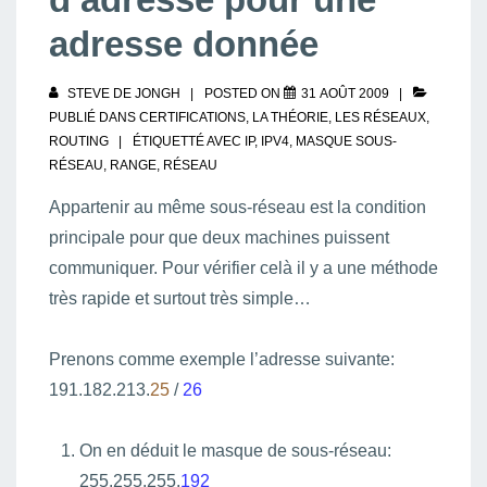
adresse donnée
STEVE DE JONGH
POSTED ON
31 AOÛT 2009
PUBLIÉ DANS
CERTIFICATIONS
,
LA THÉORIE
,
LES RÉSEAUX
,
ROUTING
ÉTIQUETTÉ AVEC
IP
,
IPV4
,
MASQUE SOUS-
RÉSEAU
,
RANGE
,
RÉSEAU
Appartenir au même sous-réseau est la condition
principale pour que deux machines puissent
communiquer. Pour vérifier celà il y a une méthode
très rapide et surtout très simple…
Prenons comme exemple l’adresse suivante:
191.182.213.
25
/
26
On en déduit le masque de sous-réseau:
255.255.255.
192