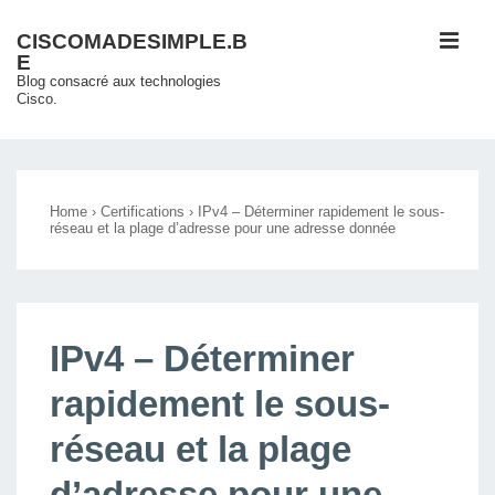
↓
ME
CISCOMADESIMPLE.B
passer
E
au
Blog consacré aux technologies
Cisco.
contenu
principal
Main
Navigation
Home
›
Certifications
›
IPv4 – Déterminer rapidement le sous-
réseau et la plage d’adresse pour une adresse donnée
IPv4 – Déterminer
rapidement le sous-
réseau et la plage
d’adresse pour une