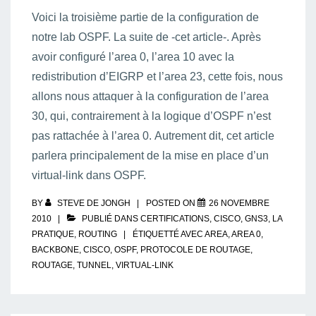
Voici la troisième partie de la configuration de
notre lab OSPF. La suite de -cet article-. Après
avoir configuré l’area 0, l’area 10 avec la
redistribution d’EIGRP et l’area 23, cette fois, nous
allons nous attaquer à la configuration de l’area
30, qui, contrairement à la logique d’OSPF n’est
pas rattachée à l’area 0. Autrement dit, cet article
parlera principalement de la mise en place d’un
virtual-link dans OSPF.
BY
STEVE DE JONGH
POSTED ON
26 NOVEMBRE
2010
PUBLIÉ DANS
CERTIFICATIONS
,
CISCO
,
GNS3
,
LA
PRATIQUE
,
ROUTING
ÉTIQUETTÉ AVEC
AREA
,
AREA 0
,
BACKBONE
,
CISCO
,
OSPF
,
PROTOCOLE DE ROUTAGE
,
ROUTAGE
,
TUNNEL
,
VIRTUAL-LINK