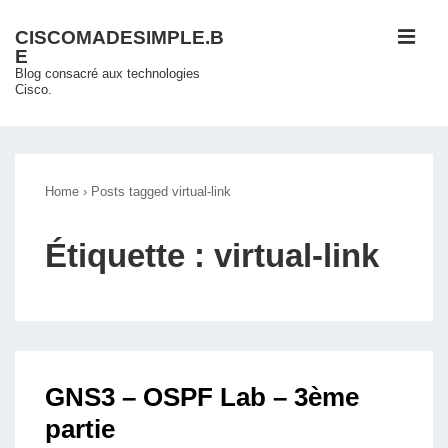
↓
ME
CISCOMADESIMPLE.B
passer
E
au
Blog consacré aux technologies
Cisco.
contenu
principal
Main
Navigation
Home
›
Posts tagged virtual-link
Étiquette :
virtual-link
GNS3 – OSPF Lab – 3ème
partie