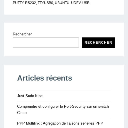
Ubuntu
PUTTY
,
RS232
,
TTYUSB0
,
UBUNTU
,
UDEV
,
USB
Rechercher
RECHERCHER
Articles récents
Just-Sudo-It.be
Comprendre et configurer le Port-Security sur un switch
Cisco.
PPP Multilink : Agrégation de liaisons sérielles PPP