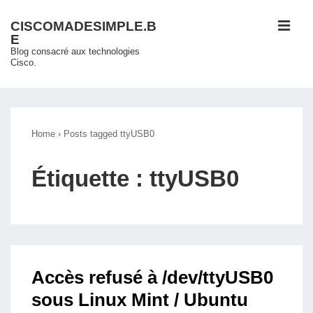
↓
ME
CISCOMADESIMPLE.B
passer
E
au
Blog consacré aux technologies
Cisco.
contenu
principal
Main
Navigation
Home
›
Posts tagged ttyUSB0
Étiquette :
ttyUSB0
Accès refusé à /dev/ttyUSB0
sous Linux Mint / Ubuntu