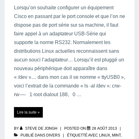
Lorsqu’on souhaite configurer un équipement
Cisco en passant par le port console et que l’on ne
dispose pas de port série sur sa machine, il faut
faire appel à un adaptateur USB-Série qui
supporte la norme RS232. Normalement les
distributions Linux actuelles reconnaissent sans
aucun souci l’adaptateur… Lorsqu’il est pluggé un
nouveau périphérique doit apparaître dans
« /dev »… dans mon cas il se nomme « ttyUSB0 »,
voici l’extrait de la commande « ls -al /dev »: crw-
rw—- 1 root dialout 188, 0 …
Accès
Lire la suite »
refusé
à
/dev/ttyUSB0
sous
Linux
BY
STEVE DE JONGH
POSTED ON
28 AOÛT 2013
Mint
/
PUBLIÉ DANS
DIVERS
ÉTIQUETTÉ AVEC
LINUX
,
MINT
,