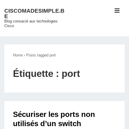
↓
ME
CISCOMADESIMPLE.B
passer
E
au
Blog consacré aux technologies
Cisco.
contenu
principal
Main
Navigation
Home
›
Posts tagged port
Étiquette :
port
Sécuriser les ports non
utilisés d’un switch