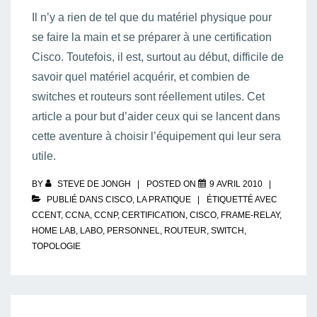
Il n’y a rien de tel que du matériel physique pour
se faire la main et se préparer à une certification
Cisco. Toutefois, il est, surtout au début, difficile de
savoir quel matériel acquérir, et combien de
switches et routeurs sont réellement utiles. Cet
article a pour but d’aider ceux qui se lancent dans
cette aventure à choisir l’équipement qui leur sera
utile.
BY
STEVE DE JONGH
POSTED ON
9 AVRIL 2010
PUBLIÉ DANS
CISCO
,
LA PRATIQUE
ÉTIQUETTÉ AVEC
CCENT
,
CCNA
,
CCNP
,
CERTIFICATION
,
CISCO
,
FRAME-RELAY
,
HOME LAB
,
LABO
,
PERSONNEL
,
ROUTEUR
,
SWITCH
,
TOPOLOGIE