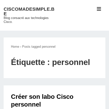
↓
ME
CISCOMADESIMPLE.B
passer
E
au
Blog consacré aux technologies
Cisco.
contenu
principal
Main
Navigation
Home
›
Posts tagged personnel
Étiquette :
personnel
Créer son labo Cisco
personnel