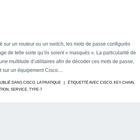
é sur un routeur ou un switch, les mots de passe configurés
e de telle sorte qu’ils soient « masqués ». La particularité de
ste une multitude d’utilitaires afin de décoder ces mots de passe,
ent sur un équipement Cisco…
UBLIÉ DANS
CISCO
,
LA PRATIQUE
ÉTIQUETTÉ AVEC
CISCO
,
KEY CHAIN
,
TION
,
SERVICE
,
TYPE-7