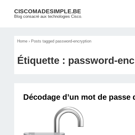
↓
Main
CISCOMADESIMPLE.BE
passer
Blog consacré aux technologies Cisco.
Navigation
au
contenu
principal
Home
›
Posts tagged password-encryption
Étiquette :
password-enc
Décodage d’un mot de passe d