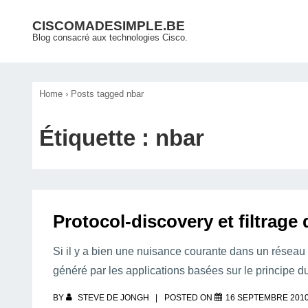
↓
Main
CISCOMADESIMPLE.BE
passer
Blog consacré aux technologies Cisco.
Navigation
au
contenu
principal
Home
›
Posts tagged nbar
Étiquette :
nbar
Protocol-discovery et filtrage 
Si il y a bien une nuisance courante dans un réseau et 
généré par les applications basées sur le principe du
BY
STEVE DE JONGH
POSTED ON
16 SEPTEMBRE 201