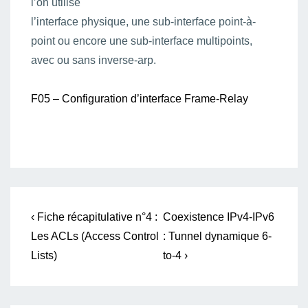
l’on utilise
l’interface physique, une sub-interface point-à-
point ou encore une sub-interface multipoints,
avec ou sans inverse-arp.
F05 – Configuration d’interface Frame-Relay
Navigation
Previous
Next
‹ Fiche récapitulative n°4 :
Coexistence IPv4-IPv6
Post
Post
de
Les ACLs (Access Control
: Tunnel dynamique 6-
is
is
Lists)
to-4 ›
l’article