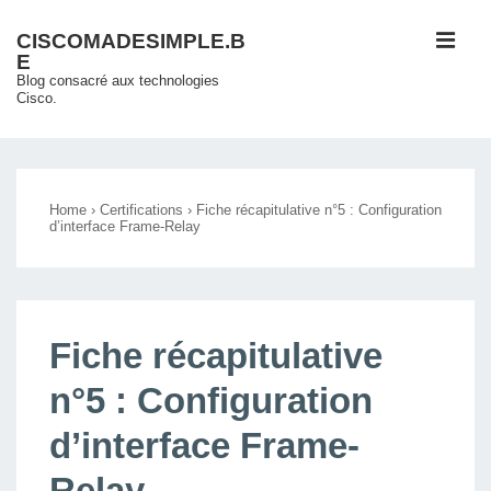
↓
ME
CISCOMADESIMPLE.B
passer
E
au
Blog consacré aux technologies
Cisco.
contenu
principal
Main
Navigation
Home
›
Certifications
›
Fiche récapitulative n°5 : Configuration
d’interface Frame-Relay
Fiche récapitulative
n°5 : Configuration
d’interface Frame-
Relay