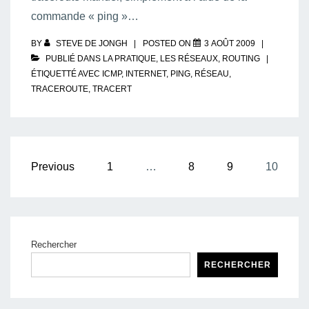
commande « ping »…
BY
STEVE DE JONGH
POSTED ON
3 AOÛT 2009
PUBLIÉ DANS
LA PRATIQUE
,
LES RÉSEAUX
,
ROUTING
ÉTIQUETTÉ AVEC
ICMP
,
INTERNET
,
PING
,
RÉSEAU
,
TRACEROUTE
,
TRACERT
Pagination
Previous
1
…
8
9
10
des
publications
Rechercher
RECHERCHER