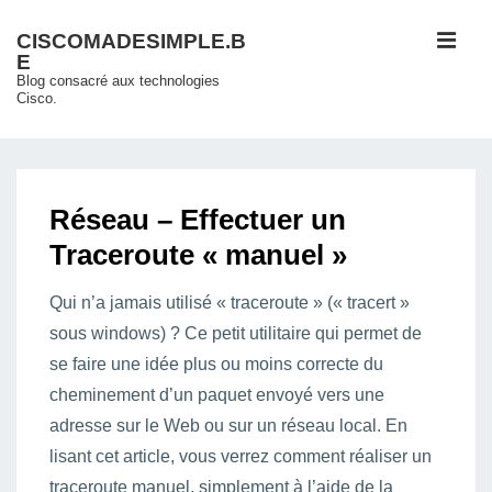
↓
ME
CISCOMADESIMPLE.B
passer
E
au
Blog consacré aux technologies
Cisco.
contenu
principal
Main
Navigation
Réseau – Effectuer un
Traceroute « manuel »
Qui n’a jamais utilisé « traceroute » (« tracert »
sous windows) ? Ce petit utilitaire qui permet de
se faire une idée plus ou moins correcte du
cheminement d’un paquet envoyé vers une
adresse sur le Web ou sur un réseau local. En
lisant cet article, vous verrez comment réaliser un
traceroute manuel, simplement à l’aide de la